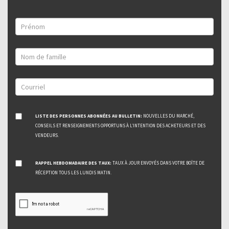
LISTE DES PERSONNES ABONNÉES AU BULLETIN:
NOUVELLES DU MARCHÉ,
CONSEILS ET RENSEIGNEMENTS OPPORTUNS À L’INTENTION DES ACHETEURS ET DES
VENDEURS.
RAPPEL HEBDOMADAIRE DES TAUX:
TAUX À JOUR ENVOYÉS DANS VOTRE BOÎTE DE
RÉCEPTION TOUS LES LUNDIS MATIN.