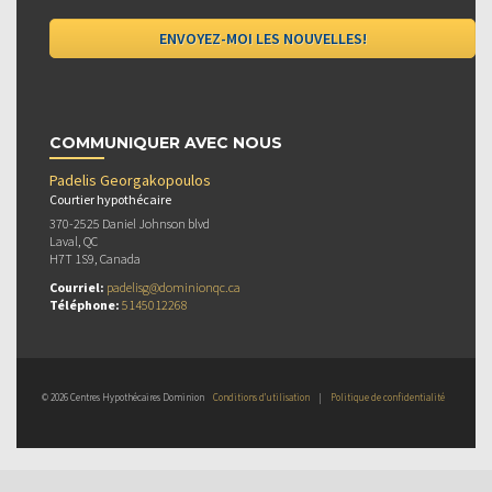
COMMUNIQUER AVEC NOUS
Padelis Georgakopoulos
Courtier hypothécaire
370-2525 Daniel Johnson blvd
Laval, QC
H7T 1S9, Canada
Courriel:
padelisg@dominionqc.ca
Téléphone:
5145012268
© 2026 Centres Hypothécaires Dominion
Conditions d’utilisation
|
Politique de confidentialité