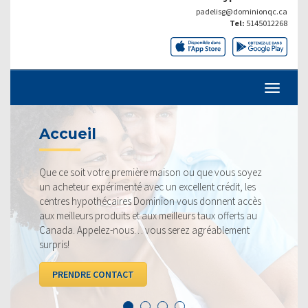
padelisg@dominionqc.ca
Tel:
5145012268
TAUX ACT
tre première maison ou que vous soyez
Nos taux sont toujo
érimenté avec un excellent crédit, les
fiers de pouvoir vous 
écaires Dominion vous donnent accès
profitable. Jetez un
oduits et aux meilleurs taux offerts au
la concurrence.
ez-nous… vous serez agréablement
VOIR LES TAUX
ONTACT