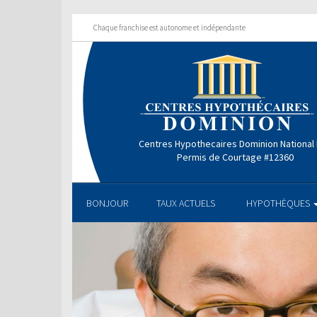
Chaque franchise est autonome et indépendante
Centres Hypothecaires Dominion National 
Permis de Courtage #12360
BONJOUR
TAUX ACTUELS
HYPOTHÈQUES