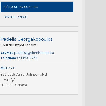
PRÊTEURS ET ASSOCIATIONS
CONTACTEZ-NOUS
Padelis Georgakopoulos
Courtier hypothécaire
padelisg@dominionqc.ca
Courriel:
5145012268
Téléphone:
Adresse
370-2525 Daniel Johnson blvd
Laval, QC
H7T 1S9, Canada