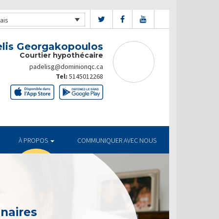
ais
lis Georgakopoulos
Courtier hypothécaire
padelisg@dominionqc.ca
Tel:
5145012268
À PROPOS
COMMUNIQUER AVEC NOUS
enaires