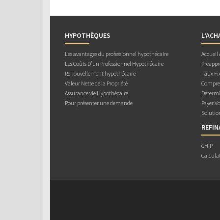
HYPOTHÈQUES
L’ACH
Les avantages du professionnel hypothécaire
Accueil
Les Coûts D’un Professionnel Hypothécaire
Préappr
Renouvellement hypothécaire
Taux Fix
Valeur Nette de la Propriété
Compren
Assurance vie Hypothécaire
Détermi
Pour présenter une demande
Payer V
Solutio
REFI
CHIP
Calcula