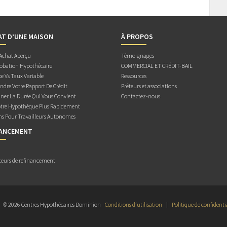
AT D’UNE MAISON
À PROPOS
 Achat Aperçu
Témoignages
obation Hypothécaire
COMMERCIAL ET CRÉDIT-BAIL
e Vs Taux Variable
Ressources
dre Votre Rapport De Crédit
Prêteurs et associations
ner La Durée Qui Vous Convient
Contactez-nous
otre Hypothèque Plus Rapidement
ns Pour Travailleurs Autonomes
NANCEMENT
teurs de refinancement
© 2026 Centres Hypothécaires Dominion
Conditions d’utilisation
|
Politique de confidenti