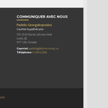
COMMUNIQUER AVEC NOUS
Padelis Georgakopoulos
Courtier hypothécaire
370-2525 Daniel Johnson blvd
Laval, QC
H7T 1S9, Canada
Courriel:
padelisg@dominionqc.ca
Téléphone:
5145012268
alité