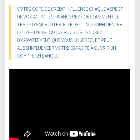
VOTRE COTE DE CRÉDIT INFLUENCE CHAQUE ASPECT
DE VOS ACTIVITÉS FINANCIÈRES LORSQUE VIENT LE
TEMPS D’EMPRUNTER. ELLE PEUT AUSSI INFLUENCER
LE TYPE D’EMPLOI QUE VOUS OBTIENDREZ,
D’APPARTEMENT QUE VOUS LOUEREZ, ET PEUT
AUSSI INFLUENCER VOTRE CAPACITÉ À OUVRIR UN
COMPTE EN BANQUE.