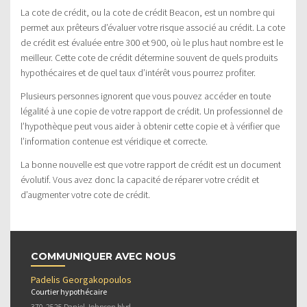
La cote de crédit, ou la cote de crédit Beacon, est un nombre qui
permet aux prêteurs d’évaluer votre risque associé au crédit. La cote
de crédit est évaluée entre 300 et 900, où le plus haut nombre est le
meilleur. Cette cote de crédit détermine souvent de quels produits
hypothécaires et de quel taux d’intérêt vous pourrez profiter.
Plusieurs personnes ignorent que vous pouvez accéder en toute
légalité à une copie de votre rapport de crédit. Un professionnel de
l’hypothèque peut vous aider à obtenir cette copie et à vérifier que
l’information contenue est véridique et correcte.
La bonne nouvelle est que votre rapport de crédit est un document
évolutif. Vous avez donc la capacité de réparer votre crédit et
d’augmenter votre cote de crédit.
COMMUNIQUER AVEC NOUS
Padelis Georgakopoulos
Courtier hypothécaire
370-2525 Daniel Johnson blvd